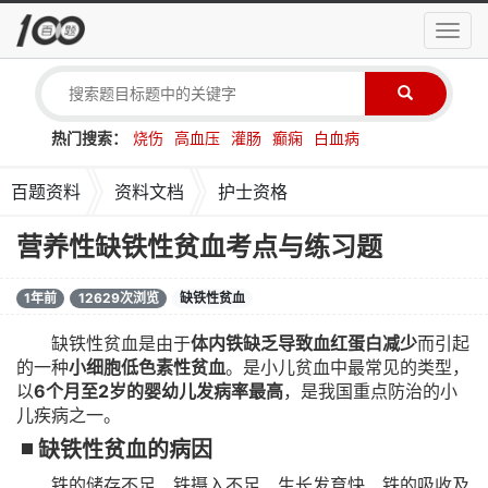
导
航
菜
单
热门搜索：
烧伤
高血压
灌肠
癫痫
白血病
百题资料
资料文档
护士资格
营养性缺铁性贫血考点与练习题
1年前
12629次浏览
缺铁性贫血
缺铁性贫血是由于
体内铁缺乏导致血红蛋白减少
而引起
的一种
小细胞低色素性贫血
。是小儿贫血中最常见的类型，
以
6个月至2岁的婴幼儿发病率最高
，是我国重点防治的小
儿疾病之一。
缺铁性贫血的病因
铁的储存不足、铁摄入不足、生长发育快、铁的吸收及