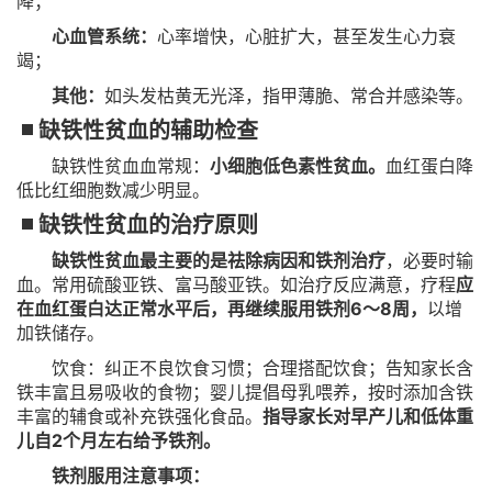
降；
心血管系统：
心率增快，心脏扩大，甚至发生心力衰
竭；
其他：
如头发枯黄无光泽，指甲薄脆、常合并感染等。
缺铁性贫血的辅助检查
缺铁性贫血血常规：
小细胞低色素性贫血。
血红蛋白降
低比红细胞数减少明显。
缺铁性贫血的治疗原则
缺铁性贫血最主要的是祛除病因和铁剂治疗
，必要时输
血。常用硫酸亚铁、富马酸亚铁。如治疗反应满意，疗程
应
在血红蛋白达正常水平后，再继续服用铁剂6～8周，
以增
加铁储存。
饮食：纠正不良饮食习惯；合理搭配饮食；告知家长含
铁丰富且易吸收的食物；婴儿提倡母乳喂养，按时添加含铁
丰富的辅食或补充铁强化食品。
指导家长对早产儿和低体重
儿自2个月左右给予铁剂。
铁剂服用注意事项：