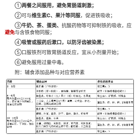
①
两餐之间服用，
避免胃肠道刺激
；
②可与
维生素C、果汁等同服
，促进铁吸收；
③
牛奶、茶、蛋类、
抗酸药物等可抑制铁的吸收，应
避免
与含铁食物同服；
④
吸管或服药后漱口，以防牙齿被染黑；
⑤口服铁剂可致胃肠道反应，宜从小剂量开始；
⑥避免服用过量中毒。
附：辅食添加品种与对应营养素