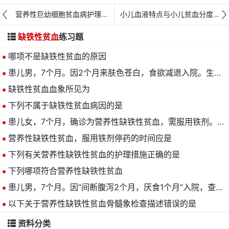
营养性巨幼细胞贫血病护理考点
小儿血液特点与小儿贫血分度及其原因
缺铁性贫血
练习题
哪项不是缺铁性贫血的原因
患儿男，7个月。因2个月来肤色苍白，食欲减退入院。生后一直人工喂养，未加辅食。体检：营养差，皮肤黏膜苍白。化验：血红蛋白60g/L，红细胞3.0×1012/L。护士考虑该患儿可能是
缺铁性贫血血象所见为
下列不属于缺铁性贫血病因的是
患儿女，7个月，确诊为营养性缺铁性贫血，需服用铁剂。护士指导家长口服铁剂的最佳方法是
营养性缺铁性贫血，服用铁剂停药的时间应是
下列有关营养性缺铁性贫血的护理措施正确的是
下列哪项符合营养性缺铁性贫血
患儿男，7个月。因“间断腹泻2个月，厌食1个月”入院，查体患儿神志清楚，精神反应差，皮肤黏膜苍白。血常规：血红蛋白70g/L，红细胞3.5×1012/L。根据病情护士考虑该患儿为
以下关于营养性缺铁性贫血骨髓象检查描述错误的是
资料分类