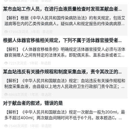
9388次浏览 · 1年前 · 单选题
口期的病毒，医院和血站
某市血站工作人员，在进行血液质量检查时发现某献血者为艾滋病患者，应
【解析】根据《中华人民共和国传染病防治法》的有关规定，包括艾
滋病等在内的乙类传染病病人，疑似病人和规定报告的传染病病原携
带者在诊断后，未实行网络直报的责任报告单位应于24小时内寄送出
17916次浏览 · 1年前 · 单选题
传染病报告卡，故本
根据人体器官移植相关规定，下列不属于活体器官接受者的是
【解析】《人体器官移植条例》明确规定活体器官接受人必须与活体
器官捐赠人之间有特定的法律关系，即配偶关系、直系血亲或者三代
以内旁系血亲关系，或者有证据证明与活体器官捐赠人存在因帮扶等
7221次浏览 · 1年前 · 单选题
形成了亲情关系。故本
某血站违反有关操作规程和制度采集血液，责令其改正的部门应是
【解析】《中华人民共和国献血法》规定：血站违反有关操作规程和
制度采集血液，由县级以上地方人民政府卫生行政部门责令改正；给
献血者健康造成损害的，应当依法赔偿，对直接负责的主管人员和其
6949次浏览 · 1年前 · 单选题
他直接责任人员，依法
对于献血者的叙述，错误的是
【解析】《中华人民共和国献血法》规定一次献血一般为200ml，最
多不超过400ml；两次献血间隔时间不低于6个月。故本题选C。
【避错】我国对献血者健康检查标准规定如下。年龄：18-55周岁；
7546次浏览 · 1年前 · 单选题