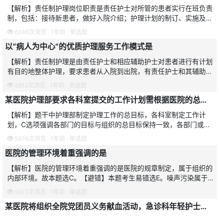
【解析】责任制护理岗位职责是责任护士对所管的患者实行在班负责
制，包括：接待新患者，做好入院介绍；护理计划的制订、实施及效
果评价；病情观察，预防并发症；患者的心理、活动及饮食护理等；
6246次浏览 · 1年前 · 单选题
健康教育；书写病例，
以“病人为中心”的优质护理服务工作模式是
【解析】责任制护理是由责任护士和相应辅助护士对患者进行有计划
有目的地整体护理，要求患者从入院到出院，有责任护士和其辅助护
士负责。故本题选E。【避错】本题部分考生易误选D。功能制护理
5812次浏览 · 1年前 · 单选题
是以工作中心为主的护
某医院护理部要求各科室提交的工作计划需根据医院的总体工作目标制定护理工作的总目标，内容清晰明确，高低适当。这体现的是护理管理组织原则中的
【解析】题干中护理部制定护理工作的总目标，各科室制定工作计
划，C选项强调各部门的目标与组织的总目标保持一致，各部门或者
科室的分目标必须服从组织的总目标与题意相符，故本题选C。【避
5976次浏览 · 1年前 · 单选题
错】本题考生易错选E。
医院的管理环境着重强调的是
【解析】医院的管理环境着重强调的是医院的规章制定，属于组织的
内部环境。故本题选C。【避错】本题考生易错选E。噪声污染属于
物理环境管理，并不属于管理环境。
5913次浏览 · 1年前 · 单选题
某医院将组织全院党团员义务献血活动，急诊科年轻护士甲、乙、丙均积极报名参加。