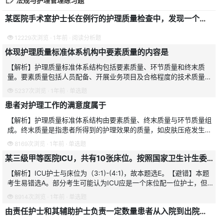
法规与护理管理练习题
某医院手术室护士长在例行的护理质量检查中，发现一个外科手术包过期，随即召集科室护士开会，分析问题，查找原因，制定整改计划，并对直接责任人进行了批评和相应的处罚。
12229次浏览 · 1年前 · 阅读分析题
体现护理质量标准体系机构中要素质量的内容是
【解析】护理质量标准体系结构包括要素质量、环节质量和终末质
量。要素质量包括人员配备、开展业务项目及合格程度的技术质量、
仪器设备质量、药品质量、器材质量、环境质量、排班、值班传呼等
5237次浏览 · 1年前 · 单选题
时限质量、规章制度等。
患者对护理工作的满意度属于
【解析】护理质量标准体系结构由要素质量、终末质量与环节质量组
成。终末质量是指患者所得到的护理效果的质量，如皮肤压疮发生
率、患者对护理工作的满意度等。故本题选B。【避错】本题易错选
8169次浏览 · 1年前 · 单选题
A，认为对护理工作满意
某三级甲等医院ICU，共有10张床位。按照国家卫生计生委对ICU护士与床位比的要求，该科室配备护士人数应不少于
【解析】ICU护士与床位为（3:1)-(4:1)，故本题选E。【避错】本题
考生易错选A。部分考生可能认为ICU应是一个床位配一位护士，但
应考虑到换班、休息等实际情况。
8914次浏览 · 1年前 · 单选题
由责任护士和其辅助护士负责一定数量患者从入院到出院期间各种治疗、基础护理、专科护理、护理病例书写、病情观察、用药治疗及健康教育的护理方式属于