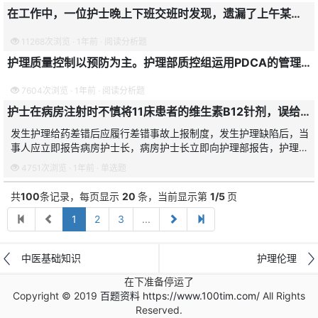
体重男≧5
在工作中，一位护士晚上下班交班时发现，遗漏了上午某个患者的一份口服药，药物包括降压药、维生素C等。
11268次浏览 · 1年前 · 阅读分析题
护理质量控制以预防为主。护理部质控组运用PDCA的管理办法，定期到临床进行查找存在问题，在检查中注重要素质量、环节质量和终末质量及发现产生质量问题的原因，针对主要原因定出具体实施计划，贯彻和实施预定的计划和措施，反馈预定目标执行情况，并总结经验教训，将存在问题转人下一个管理循环中。
7604次浏览 · 1年前 · 阅读分析题
护士在病房注射时不慎将11床患者的维生素B12针剂，误给了17床患者。该护士注射完毕后立即发现了错误。该护士应该直接将此事汇报给
发生护理给药差错后应履行差错事故上报制度，发生护理缺陷后，当
事人应立即报告病房护士长，病房护士长立即向护理部报告，护理部
应随即报告给医务处或者相关医院负责人。故本题选C。
4751次浏览 · 1年前 · 单选题
共
100
条记录，每页显示
20
条，当前显示第
1/5
页
1
2
3
...
中医基础知识
护理伦理
在下准备停运了
Copyright © 2019
百题资料 https://www.100tim.com/
All Rights
Reserved.