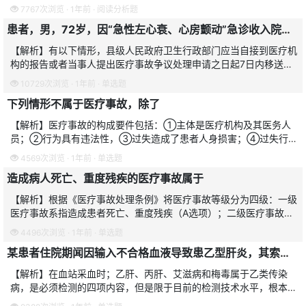
7767次浏览 · 1年前 · 阅读分析题
患者，男，72岁，因“急性左心衰、心房颤动”急诊收入院，输液过程中突然出现肺栓塞，经抢救无效死亡。提出医疗事故鉴定申请。当地卫生行政部门应在当事人提出几日内移送上一级主管部门
【解析】有以下情形，县级人民政府卫生行政部门应当自接到医疗机
构的报告或者当事人提出医疗事故争议处理申请之日起7日内移送上
一级人民政府卫生行政部门处理：①患者死亡；②可能为二级以上
10729次浏览 · 1年前 · 单选题
的医疗事故；③国务院卫
下列情形不属于医疗事故，除了
【解析】医疗事故的构成要件包括：①主体是医疗机构及其医务人
员；②行为具有违法性，③过失造成了患者人身损害；④过失行为
与后果之间存在因果关系，故选A。【避错】B项虽然存在过失；但
4569次浏览 · 1年前 · 单选题
没有给患者造成损害后果，
造成病人死亡、重度残疾的医疗事故属于
【解析】根据《医疗事故处理条例》将医疗事故等级分为四级：一级
医疗事故系指造成患者死亡、重度残疾（A选项）；二级医疗事故系
指造成患者中度残疾、器官组织损伤导致严重功能障碍（B选项）；
4496次浏览 · 1年前 · 单选题
三级医疗事故系指造成
某患者住院期闻因输入不合格血液导致患乙型肝炎，其索赔对象应为
【解析】在血站采血时；乙肝、丙肝、艾滋病和梅毒属于乙类传染
病，是必须检测的四项内容，但是限于目前的检测技术水平，根本不
可能排除窗口期，国家对此有相关法规规定，患者在输血时感染了窗