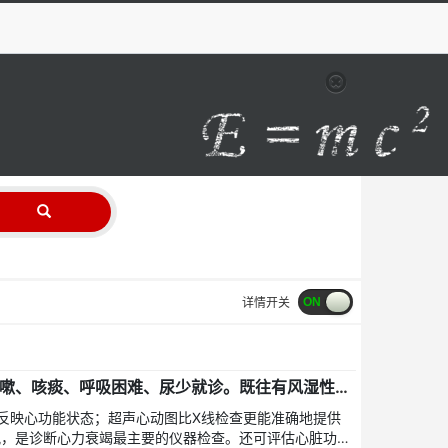
详情开关
患者女性，50岁。因胸闷、咳嗽、咳痰、呼吸困难、尿少就诊。既往有风湿性心脏病二尖瓣狭窄。考虑患者出现了心力衰竭，下列检查不能反映心功能状态的是
反映心功能状态；超声心动图比X线检查更能准确地提供
况，是诊断心力衰竭最主要的仪器检查。还可评估心脏功