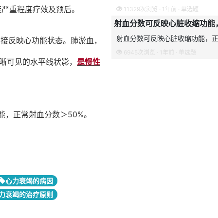
能：射血分数可反映心脏收缩功
严重程度疗效及预后。
11329次浏览 · 1年前 · 单选题
射血分数可反映心脏收缩功能
射血分数可反映心脏收缩功能，正
间接反映心功能状态。肺淤血，
6945次浏览 · 1年前 · 单选题
晰可见的水平线状影，
是慢性
能，正常射血分数＞50%。
心力衰竭的病因
力衰竭的治疗原则