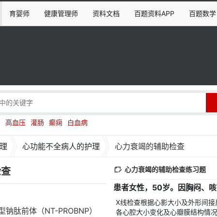
育婴师
健康管理师
资料文档
百题资料APP
百题数学
伤
高血压
灌肠
癫痫
白血病
理
心功能不全病人的护理
心力衰竭的辅助检查
心力衰竭的辅助检查练习题
检查
X线检查根据心影大小及外形间接
钠肽前体（NT-PROBNP）
各心腔大小变化及心瓣膜结构情