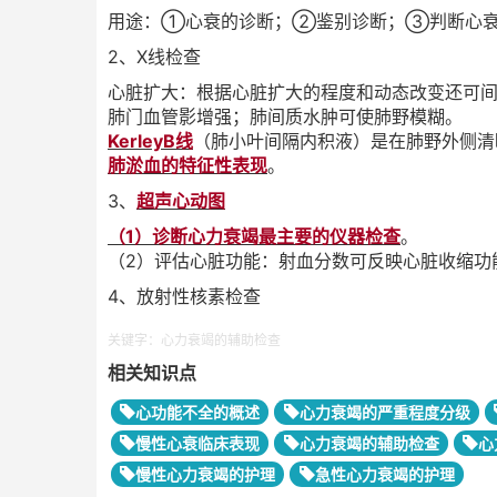
用途：①心衰的诊断；②鉴别诊断；③判断心衰
2、X线检查
心脏扩大：根据心脏扩大的程度和动态改变还可
肺门血管影增强；肺间质水肿可使肺野模糊。
KerleyB
线
（肺小叶间隔内积液）是在肺野外侧清
肺淤血的特征性表现
。
3、
超声心动图
（1）诊断心力衰竭最主要的仪器检查
。
（2）评估心脏功能：射血分数可反映心脏收缩功
4、放射性核素检查
关键字：心力衰竭的辅助检查
相关知识点
心功能不全的概述
心力衰竭的严重程度分级
慢性心衰临床表现
心力衰竭的辅助检查
心
慢性心力衰竭的护理
急性心力衰竭的护理