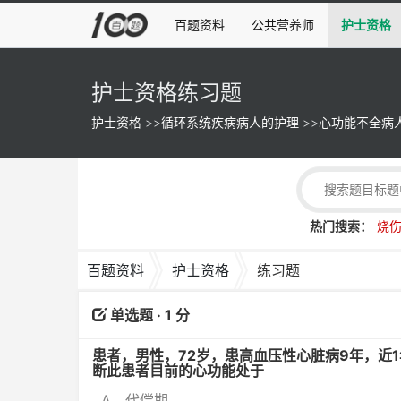
百题资料
公共营养师
护士资格
护士资格练习题
护士资格
>>
循环系统疾病病人的护理
>>
心功能不全病
热门搜索：
烧
百题资料
护士资格
练习题
单选题 · 1 分
患者，男性，72岁，患高血压性心脏病9年，近
断此患者目前的心功能处于
A、代偿期