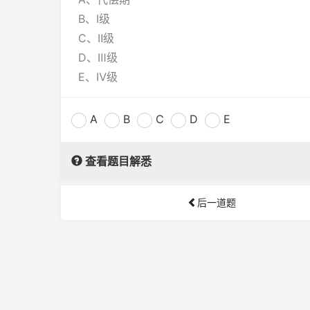
B、Ⅰ级
C、Ⅱ级
D、Ⅲ级
E、Ⅳ级
A
B
C
D
E
查看题目解悉
后一道题