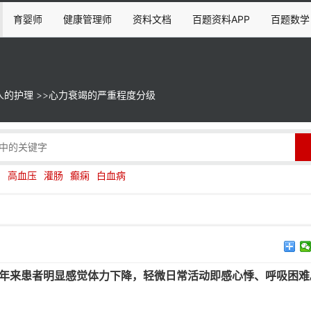
育婴师
健康管理师
资料文档
百题资料APP
百题数学
人的护理
>>
心力衰竭的严重程度分级
伤
高血压
灌肠
癫痫
白血病
1年来患者明显感觉体力下降，轻微日常活动即感心悸、呼吸困难