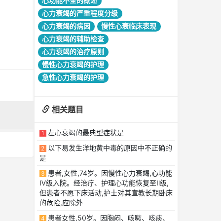
心功能不全的概述
心力衰竭的严重程度分级
心力衰竭的病因
慢性心衰临床表现
心力衰竭的辅助检查
心力衰竭的治疗原则
慢性心力衰竭的护理
急性心力衰竭的护理
相关题目
左心衰竭的最典型症状是
1
以下易发生洋地黄中毒的原因中不正确的
2
是
患者,女性,74岁。因慢性心力衰竭,心功能
3
Ⅳ级入院。经治疗、护理心功能恢复至Ⅱ级,
但患者不愿下床活动,护士对其宣教长期卧床
的危险,应除外
患者女性,50岁。因胸闷、咳嗽、咳痰、
4