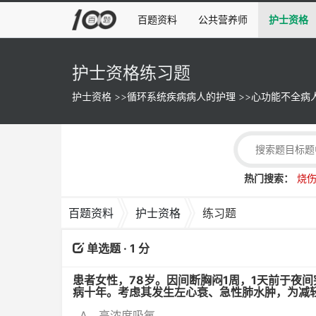
百题资料
公共营养师
护士资格
护士资格练习题
护士资格
>>
循环系统疾病病人的护理
>>
心功能不全病
热门搜索：
烧
百题资料
护士资格
练习题
单选题 · 1 分
患者女性，78岁。因间断胸闷1周，1天前于夜
病十年。考虑其发生左心衰、急性肺水肿，为减
A、高浓度吸氧