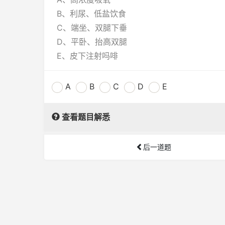
B、利尿、低盐饮食
C、端坐、双腿下垂
D、平卧、抬高双腿
E、皮下注射吗啡
A
B
C
D
E
查看题目解悉
后一道题