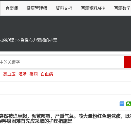
育婴师
健康管理师
资料文档
百题资料APP
百题数学
人的护理
>>
急性心力衰竭的护理
伤
高血压
灌肠
癫痫
白血病
间突然被迫坐起，频繁咳嗽，严重气急。咳大量粉红色泡沫痰，既
轻呼吸困难首先应采取的护理措施是