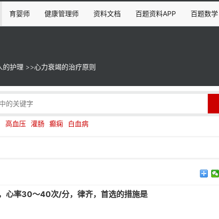
育婴师
健康管理师
资料文档
百题资料APP
百题数学
人的护理
>>
心力衰竭的治疗原则
伤
高血压
灌肠
癫痫
白血病
，心率30～40次/分，律齐，首选的措施是