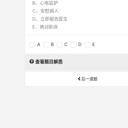
B、心电监护
C、安慰病人
D、立即报告医生
E、绝对卧床
A
B
C
D
E
查看题目解悉
后一道题