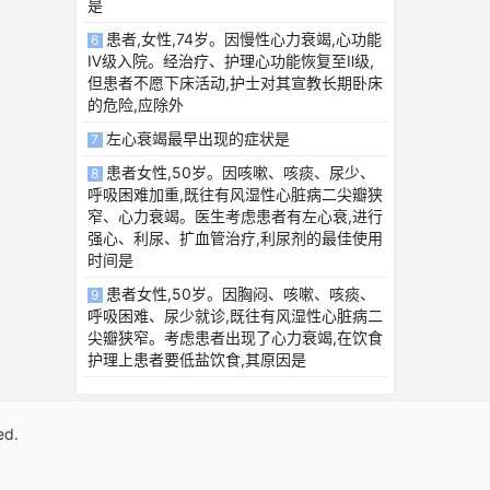
是
患者,女性,74岁。因慢性心力衰竭,心功能
6
Ⅳ级入院。经治疗、护理心功能恢复至Ⅱ级,
但患者不愿下床活动,护士对其宣教长期卧床
的危险,应除外
左心衰竭最早出现的症状是
7
患者女性,50岁。因咳嗽、咳痰、尿少、
8
呼吸困难加重,既往有风湿性心脏病二尖瓣狭
窄、心力衰竭。医生考虑患者有左心衰,进行
强心、利尿、扩血管治疗,利尿剂的最佳使用
时间是
患者女性,50岁。因胸闷、咳嗽、咳痰、
9
呼吸困难、尿少就诊,既往有风湿性心脏病二
尖瓣狭窄。考虑患者出现了心力衰竭,在饮食
护理上患者要低盐饮食,其原因是
ed.