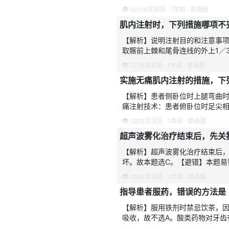
的危险，故一般不选臀大肌，故不
10114次浏览 · 1年前 · 单选题
肌内注射时，下列措施哪项不
【解析】说明注射目的和注意事项
取髂前上棘和尾骨连线的外上1／
骨神经的危险。故本题选B。进针
7274次浏览 · 1年前 · 单选题
实施无痛肌内注射的措施，下
【解析】患者侧卧位时上腿弯曲时
痛注射技术：患者俯卧位时足尖相
快一慢”，即进针和拔针要快，推
7202次浏览 · 1年前 · 单选题
超声波雾化治疗结束后，先关
【解析】超声波雾化治疗结束后
坏。故本题选C。【避错】本题易
的透声膜质脆易碎，操作时不可
7062次浏览 · 1年前 · 单选题
指导患者服药，错误的方法是
【解析】服用铁剂时禁忌饮茶，
吸收，故不选A。酸类药物对牙齿
不选B。止咳糖浆对呼吸道黏膜起