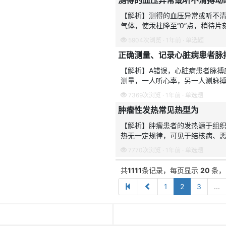
测得的血压异常或听不清搏动
【解析】测得的血压异常或听不
气体，使汞柱降至“0”点，稍待
值。A、B、C、E均正确，D错误
5904次浏览 · 1年前 · 单选题
正确测量、记录心脏病患者脉
【解析】A错误，心脏病患者脉搏
测量，一人听心率，另一人测脉搏
用拇指诊脉，因拇指小动脉搏动
7369次浏览 · 1年前 · 单选题
肿瘤性发热常见热型为
【解析】肿瘤患者的发热源于组
热无一定规律，可见于结核病、
内膜炎等。故本题选E。【避错】
7770次浏览 · 1年前 · 单选题
共
1111
条记录，每页显示
20
条
1
2
3
...