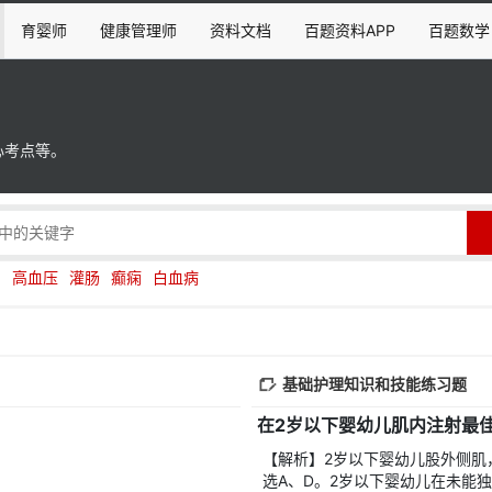
育婴师
健康管理师
资料文档
百题资料APP
百题数学
心考点等。
伤
高血压
灌肠
癫痫
白血病
基础护理知识和技能练习题
在2岁以下婴幼儿肌内注射最
【解析】2岁以下婴幼儿股外侧肌
选A、D。2岁以下婴幼儿在未能