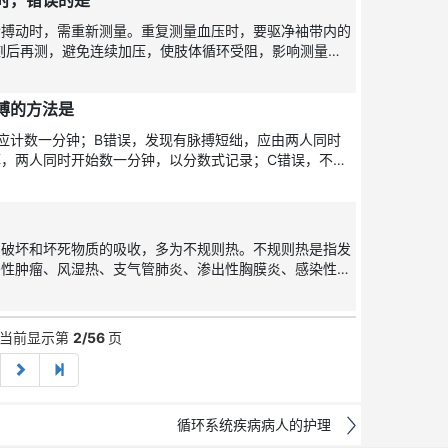
时，错误的是
清搏动时，需重新测量。重复测量血压时，要驱净袖带内的
片刻后再测，避免连续加压，使肢体循环受阻，影响测量数
。【避
搏的方法是
应计数一分钟；B错误，发现有脉搏短绌，应由两人同时
，两人同时开始数一分钟，以分数式记录；C错误，不可
易与患者的脉
织破坏和坏死物质的吸收，多为不规则热。不规则热是指发
恶性肿瘤、风湿热、支气管肺炎、渗出性胸膜炎、感染性心
本题部分考
，当前显示第
2/56
页
循环系统疾病病人的护理