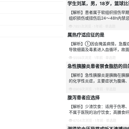
学生刘某，男，18岁，篮球
【解析】患者属于软组织扭伤早
组织损伤或扭伤后24～48h内
【避错】本题易误选A项：局部按
7851次浏览 · 1年前 · 单选题
属热疗适应征的是
【解析】①因会掩盖病情，急腹
导致细菌及毒素进入血循环，故
张，促进血液循环，从而加重皮
5559次浏览 · 1年前 · 单选题
急性胰腺炎患者禁食脂肪的目
【解析】急性胰腺炎是胰酶在胰
的化学性炎症，主要症状为腹痛
为保护措施。【避错】本题考生易
6909次浏览 · 1年前 · 单选题
腹泻患者应选择
【解析】少渣饮食：适用于伤寒
不属于医院的治疗饮食；高膳食
者；低盐饮食：用于急慢性肾炎
6704次浏览 · 1年前 · 单选题