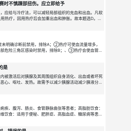
比赛时不慎踝部扭伤。应立即给予
期，应给与冷疗法，可以减轻局部组织的充血和出血。凡软
禁忌用热疗，因用热疗后会加重出血和肿胀。故本题选D。
摩，在扭
症未明确诊断前禁用，排除A；②热疗可使血流量增多，
面部危险三角区感染时禁用，排除B；、③热疗会使血管扩
下的出血，各种
的是
腺内被激活后对胰腺及其周围组织自身消化、出血或者坏死
、恶心、呕吐、发热。故需予以减少胰腺活动减少胰液分泌
误选B减轻
、痢疾、腹泻、肠炎、食管静脉曲张等患者；高脂肪饮食：
纤维饮食：适用于便秘、肥胖症、高脂血症、糖尿病等患
、心脏病、肝硬