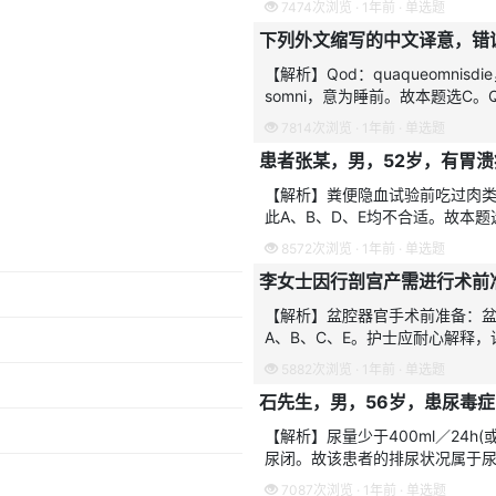
7474次浏览 · 1年前 · 单选题
下列外文缩写的中文译意，错
【解析】Qod：quaqueomnisd
somni，意为睡前。故本题选C。Qid
7814次浏览 · 1年前 · 单选题
【解析】粪便隐血试验前吃过肉
此A、B、D、E均不合适。故本
动物血、绿叶蔬菜可造成假阳性
8572次浏览 · 1年前 · 单选题
【解析】盆腔器官手术前准备：
A、B、C、E。护士应耐心解释
帘或用屏风遮挡，注意视觉隐蔽
5882次浏览 · 1年前 · 单选题
【解析】尿量少于400ml／24h(
尿闭。故该患者的排尿状况属于尿
60ml，故考虑尿潴
7087次浏览 · 1年前 · 单选题