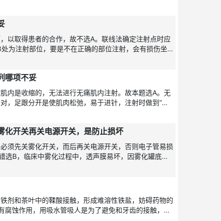
选B。宜
妥
，以取得患者的合作，故不选A。联线法确定注射点时应
3处为注射部位，要是不在正确的部位注射，会有损伤坐
和拔针要快
列哪项不妥
肌内是收缩的，无法进行无痛肌内注射。故本题选A。无
对，足跟分开是使肌肉松弛，易于进针，注射时做到“二
药液要慢，
雾化开关再关电源开关，是防止损坏
，必须先关雾化开关，而后再关电源开关，否则电子管易损
错选B，临床中雾化过程中，透声膜易坏，因雾化罐底部
用力过猛，与
因铁剂和茶叶中的鞣酸接触，形成难溶性铁盐，妨碍药物的
有腐蚀作用，用吸水管吸人是为了避免和牙齿的接触，故
保护作用，