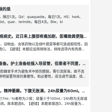
误的是
ie，隔日1次。Qd：quaquedie，每日1次。HS：horA、
，quar．terindie，每日4次。Biw，bi
患者张某，男，52岁，有胃溃疡病史。近日来上腹部疼痛加剧，医嘱做粪便隐血试验，应给患者哪一组菜谱
类、动物血、含铁药物以及绿叶蔬菜等都可造成假阳性，因
题选C。【避错】本题应运用排除法，排除选项内有肉类、
的食物，故
李女士因行剖宫产需进行术前准备。护士准备给插入导尿管，但患者不同意，此时护士应
盆腔器官手术为避免术中损伤膀胱，需引流尿液。故不选
，讲明留置导尿的重要性，和必要性，适当调节温度、挂床
。以取得患者
石先生，男，56岁，患尿毒症，精神萎靡。下腹无胀满，24h尿量为60ml。请问患者的排尿状况属于
或17ml／h)者称为少尿；尿量少于100ml／24h称为无尿或
闭。故本题选B。【避错】本题易错选D，24h尿量为