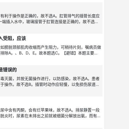
有利于操作是正确的，故不选A。肛管排气的插管长度应
胶管一端插入水中，玻璃接管于肛管连接是正确的，故不选
的，故不
入受阻，应该
，如膀胱颈部肌肉收缩而产生阻力，可稍待片刻，嘱病员做
排除A。、B、D、E。故本题选C。【避错】本题主要考
男性尿道的
是错误的
毒灭菌，并按无菌操作进行，以防感染，故不选A。患者
于操作。故不选B。插管时动作应轻慢，以免损伤尿道黏
3～5c
尿中含有丙酮，会有烂苹果味，故不选A。排尿静置一段
膀胱炎时，尿素在未排出之前就被细菌分解放出氨，而有氨
些食物和药