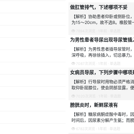
做肛管排气，下述哪项不妥
【解析】协助患者仰卧或侧卧位，
为15～20cm，故不选B。橡
C。按摩腹部可助气体排出是正确
7894次浏览 · 1年前 · 单选题
为男性患者导尿出现导尿管插
【解析】为男性患者插导尿管时
深呼吸，再徐徐插入，切忌暴力。
察考生对男性导尿的掌握。熟知
7087次浏览 · 1年前 · 单选题
女病员导尿，下列步骤中哪项
【解析】行导尿时用物必须严格消
取仰卧屈膝位，使会阴部显露，便
膜，故不选C。女性的尿道短，只有
7020次浏览 · 1年前 · 单选题
膀胱炎时，新鲜尿液有
【解析】糖尿病酮症酸中毒时，因
时间后，因尿素分解产生氨；而
臭味。故本题选B。此外，进食某
6782次浏览 · 1年前 · 单选题